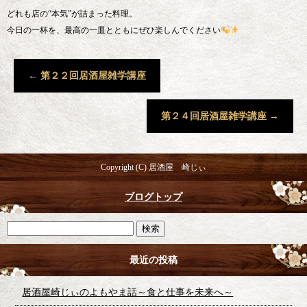
どれも店の“本気”が詰まった料理。
今日の一杯を、最高の一皿とともにぜひ楽しんでください
←
第２２回居酒屋雑学講座
第２４回居酒屋雑学講座
→
Copyright (C) 居酒屋 崎じぃ
ブログトップ
最近の投稿
居酒屋崎じぃのよもやま話～食と仕事を未来へ～