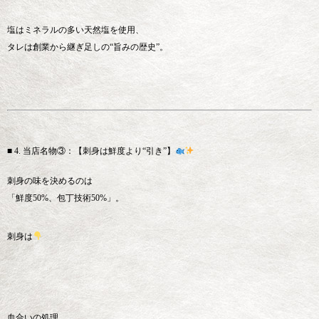
塩はミネラルの多い天然塩を使用、
タレは創業から継ぎ足しの“旨みの歴史”。
■ 4. 当店名物③：【刺身は鮮度より“引き”】
刺身の味を決めるのは
「鮮度50%、包丁技術50%」。
刺身は
血合いの処理