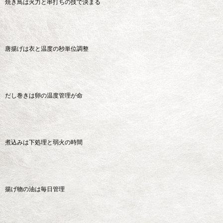
焼き鳥は火力と串打ちの技で決まる
唐揚げは衣と温度の秒単位調整
だし巻きは卵の温度管理が命
煮込みは下処理と弱火の時間
揚げ物の油は毎日管理