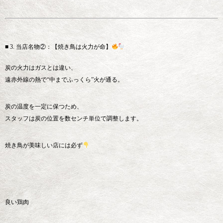
■ 3. 当店名物②：【焼き鳥は火力が命】
炭の火力はガスとは違い、
遠赤外線の熱で“中までふっくら”火が通る。
炭の温度を一定に保つため、
スタッフは炭の位置を数センチ単位で調整します。
焼き鳥が美味しい店には必ず
良い鶏肉