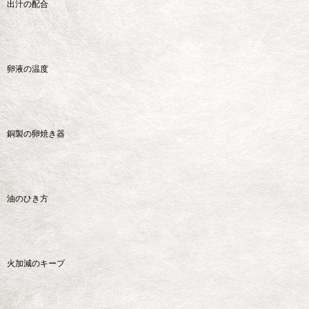
出汁の配合
卵液の温度
銅製の卵焼き器
油のひき方
火加減のキープ