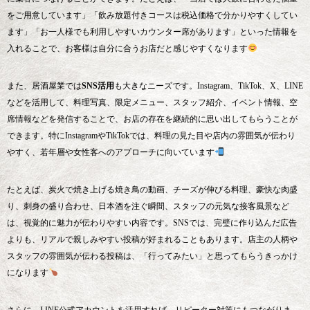
をご用意しています」「飲み放題付きコースは税込価格で分かりやすくしてい
ます」「お一人様でも利用しやすいカウンター席があります」といった情報を
入れることで、お客様は自分に合うお店だと感じやすくなります
また、居酒屋業では
SNS活用
も大きなニーズです。Instagram、TikTok、X、LINE
などを活用して、料理写真、限定メニュー、スタッフ紹介、イベント情報、空
席情報などを発信することで、お店の存在を継続的に思い出してもらうことが
できます。特にInstagramやTikTokでは、料理の見た目や店内の雰囲気が伝わり
やすく、若年層や女性客へのアプローチに向いています
たとえば、炭火で焼き上げる焼き鳥の動画、チーズが伸びる料理、豪快な肉盛
り、刺身の盛り合わせ、日本酒を注ぐ瞬間、スタッフの元気な接客風景など
は、視覚的に魅力が伝わりやすい内容です。SNSでは、完璧に作り込んだ広告
よりも、リアルで親しみやすい投稿が好まれることもあります。店主の人柄や
スタッフの雰囲気が伝わる投稿は、「行ってみたい」と思ってもらうきっかけ
になります