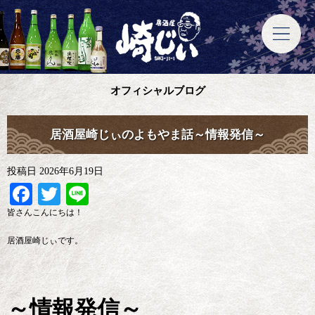
オフィシャルブログ
居酒屋崎じぃのよもやま話～情報発信～
投稿日
2026年6月19日
Facebook
Twitter
Line
皆さんこんにちは！
居酒屋崎じぃです。
～情報発信～