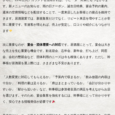
さらに、LINE公式アカウントを活用すれば、リピーター対策にもつながりま
す。新メニューのお知らせ、雨の日クーポン、誕生日特典、宴会予約の案内、
週末の空席情報などを配信することで、一度来店したお客様との接点を維持で
きます。居酒屋業では、新規集客だけでなく、リピート来店を増やすことが非
常に重要です。常連客が増えれば、売上が安定し、口コミや紹介にもつながり
ます
次に重要なのが、
宴会・団体需要への対応
です。居酒屋にとって、宴会は大き
な売上を生む重要な機会です。歓送迎会、忘年会、新年会、打ち上げ、同窓
会、会社の懇親会など、団体利用のニーズは今も根強くあります。ただし、幹
事様が居酒屋を選ぶ際には、さまざまな不安があります。
「人数変更に対応してもらえるか」「予算内で収まるか」「飲み放題の内容は
十分か」「料理の量は足りるか」「席はまとまっているか」「会計が分かりや
すいか」「駅から近いか」など、幹事様は参加者全員の満足を考えながらお店
を選びます。そのため、宴会集客を強化するには、幹事様にとって分かりやす
く、安心できる情報発信が必要です