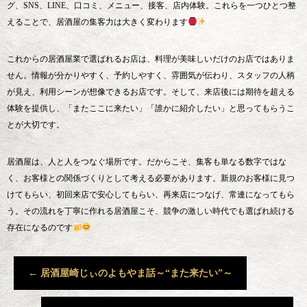
グ、SNS、LINE、口コミ、メニュー、接客、店内体験。これらを一つひとつ整
えることで、居酒屋の集客力は大きく変わります
これからの居酒屋業で選ばれるお店は、料理が美味しいだけのお店ではありま
せん。情報が分かりやすく、予約しやすく、雰囲気が伝わり、スタッフの人柄
が見え、利用シーンが想像できるお店です。そして、来店後には期待を超える
体験を提供し、「またここに来たい」「誰かに紹介したい」と思ってもらうこ
とが大切です。
居酒屋は、人と人をつなぐ場所です。だからこそ、集客も単なる数字ではな
く、お客様との関係づくりとして考える必要があります。新規のお客様に見つ
けてもらい、初回来店で安心してもらい、再来店につなげ、常連になってもら
う。その流れを丁寧に作れる居酒屋こそ、競争の激しい時代でも選ばれ続ける
存在になるのです
←
居酒屋崎じぃのよもやま話～“また来たい”～