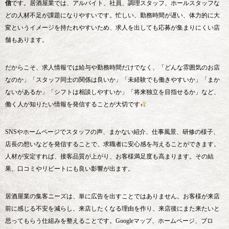
信
です。居酒屋業では、アルバイト、社員、調理スタッフ、ホールスタッフな
どの人材不足が課題になりやすいです。忙しい、勤務時間が遅い、体力的に大
変というイメージを持たれやすいため、求人を出しても応募が集まりにくい店
舗もあります。
だからこそ、求人情報では給与や勤務時間だけでなく、「どんな雰囲気のお店
なのか」「スタッフ同士の関係は良いか」「未経験でも働きやすいか」「まか
ないがあるか」「シフトは相談しやすいか」「将来独立を目指せるか」など、
働く人が知りたい情報を発信することが大切です
SNSやホームページでスタッフの声、まかない紹介、仕事風景、研修の様子、
店長の想いなどを発信することで、求職者に安心感を与えることができます。
人材が安定すれば、接客品質が上がり、お客様満足度も高まります。その結
果、口コミやリピートにも良い影響が出ます。
居酒屋業の集客ニーズは、単に広告を出すことではありません。お客様が来店
前に感じる不安を減らし、来店したくなる理由を作り、来店後にまた来たいと
思ってもらう仕組みを整えることです。Googleマップ、ホームページ、ブロ