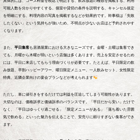
具体的には、コース料金を税込で明記する、飲み放題の種類を掲載する、利用
可能人数を分かりやすくする、個室や貸切の条件を説明する、キャンセル規定
を明確にする、料理内容の写真を掲載するなどが効果的です。幹事様は「失敗
したくない」という気持ちが強いため、不明点が少ないお店ほど予約されやす
くなります。
また、
平日集客
も居酒屋業における大きなニーズです。金曜・土曜は集客でき
ても、月曜から木曜が弱いという店舗は多くあります。売上を安定させるため
には、平日に来店してもらう理由づくりが必要です。たとえば、平日限定の飲
み放題、早割ハッピーアワー、曜日限定メニュー、一人飲みセット、女性限定
特典、近隣企業向けの宴会プランなどが考えられます
ただし、単に値引きをするだけでは利益を圧迫してしまう可能性があります。
大切なのは、価格訴求と価値訴求のバランスです。「平日だから安い」だけで
なく、「平日はゆっくり過ごせる」「限定メニューがある」「落ち着いた雰囲
気で飲める」といった魅力を伝えることで、安売りに頼りすぎない集客ができ
ます。