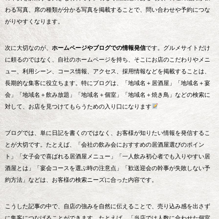
わる写真、席の種類が分かる写真を掲載することで、問い合わせや予約につな
がりやすくなります。
次に大切なのが、
ホームページやブログでの情報発信
です。グルメサイトだけ
に頼るのではなく、自社のホームページを持ち、そこにお店のこだわりやメニ
ュー、利用シーン、コース情報、アクセス、採用情報などを掲載することは、
長期的な集客に役立ちます。特にブログは、「地域名＋居酒屋」「地域名＋宴
会」「地域名＋飲み放題」「地域名＋個室」「地域名＋焼き鳥」などの検索に
対して、お店を見つけてもらうための入り口になります
ブログでは、単に日記を書くのではなく、お客様が知りたい情報を発信するこ
とが大切です。たとえば、「会社の飲み会におすすめの居酒屋選びのポイン
ト」「女子会で喜ばれる居酒屋メニュー」「一人飲み初心者でも入りやすい居
酒屋とは」「宴会コースを選ぶ時の注意点」「歓送迎会の幹事が失敗しない予
約方法」などは、お客様の検索ニーズに合った内容です。
こうした記事の中で、自店の強みを自然に伝えることで、売り込み感を出さず
に集客につなげることができます。たとえば、「当店では人数に合わせた個室