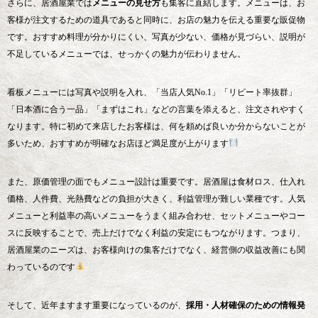
さらに、居酒屋業では
メニューの見せ方
も集客に直結します。メニューは、お
客様が注文するための道具であると同時に、お店の魅力を伝える重要な販促物
です。おすすめ料理が分かりにくい、写真が少ない、価格が見づらい、説明が
不足しているメニューでは、せっかくの魅力が伝わりません。
看板メニューには写真や説明を入れ、「当店人気No.1」「リピート率抜群」
「日本酒に合う一品」「まずはこれ」などの言葉を添えると、注文されやすく
なります。特に初めて来店したお客様は、何を頼めば良いか分からないことが
多いため、おすすめが明確なお店ほど満足度が上がります
また、原価管理の面でもメニュー設計は重要です。居酒屋は食材ロス、仕入れ
価格、人件費、光熱費などの負担が大きく、利益管理が難しい業種です。人気
メニューと利益率の高いメニューをうまく組み合わせ、セットメニューやコー
スに反映することで、売上だけでなく利益の安定にもつながります。つまり、
居酒屋業のニーズは、お客様向けの集客だけでなく、経営側の収益改善にも関
わっているのです
そして、近年ますます重要になっているのが、
採用・人材確保のための情報発