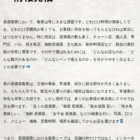
居酒屋業において、集客は常に大きな課題です。どれだけ料理が美味しくて
も、どれだけ雰囲気が良くても、お客様に存在を知ってもらえなければ来店に
はつながりません。特に現在は、居酒屋の数も多く、チェーン店、個人店、専
門店、バル、焼き鳥店、海鮮居酒屋、立ち飲み、創作料理店など、競合の選択
肢が非常に豊富です。その中で選ばれるためには、「どんなお店なのか」「ど
んな魅力があるのか」「どんなシーンで使えるのか」を分かりやすく伝えるこ
とが必要です
昔の居酒屋集客は、立地や看板、常連客、紹介に頼る部分が大きくありまし
た。もちろん今でも、駅近や人通りの多い場所は強みになりますし、常連客の
存在も非常に大切です。しかし現代では、多くのお客様が来店前にスマホでお
店を調べます。「近くの居酒屋」「個室 居酒屋」「飲み放題 安い」「焼き鳥
美味しい」「海鮮 居酒屋」「女子会 居酒屋」などの検索を行い、写真、口コ
ミ、メニュー、価格、営業時間、場所を確認してからお店を選びます
つまり、居酒屋業における集客ニーズは、店舗の外だけではなく、インターネ