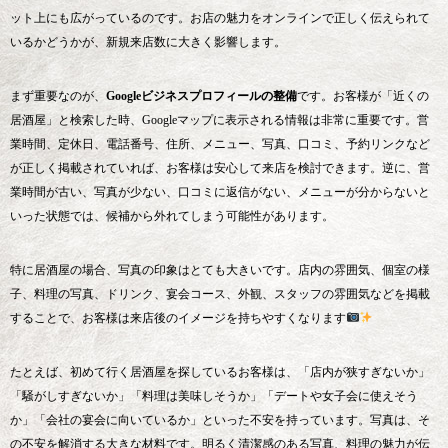
ット上にも広がっているのです。お店の魅力をオンラインで正しく伝えられて
いるかどうかが、新規来店数に大きく影響します。
まず重要なのが、
Googleビジネスプロフィールの整備
です。お客様が「近くの
居酒屋」と検索した時、Googleマップに表示される情報は非常に重要です。営
業時間、定休日、電話番号、住所、メニュー、写真、口コミ、予約リンクなど
が正しく掲載されていれば、お客様は安心して来店を検討できます。逆に、営
業時間が古い、写真が少ない、口コミに返信がない、メニューが分からないと
いった状態では、候補から外れてしまう可能性があります。
特に居酒屋の場合、写真の印象はとても大きいです。店内の雰囲気、個室の様
子、料理の写真、ドリンク、宴会コース、外観、スタッフの雰囲気などを掲載
することで、お客様は来店後のイメージを持ちやすくなります
たとえば、初めて行く居酒屋を探しているお客様は、「店内が狭すぎないか」
「騒がしすぎないか」「料理は美味しそうか」「デートや女子会に使えそう
か」「会社の宴会に向いているか」といった不安を持っています。写真は、そ
の不安を解消する大きな材料です。明るく清潔感のある写真、料理の魅力が伝