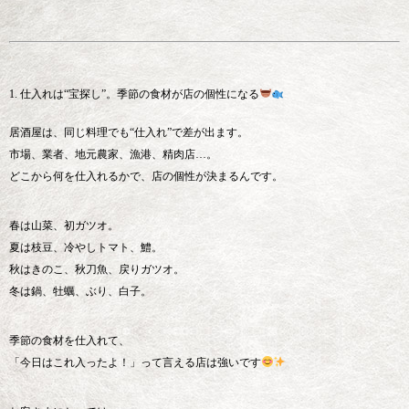
1. 仕入れは“宝探し”。季節の食材が店の個性になる
居酒屋は、同じ料理でも“仕入れ”で差が出ます。
市場、業者、地元農家、漁港、精肉店…。
どこから何を仕入れるかで、店の個性が決まるんです。
春は山菜、初ガツオ。
夏は枝豆、冷やしトマト、鱧。
秋はきのこ、秋刀魚、戻りガツオ。
冬は鍋、牡蠣、ぶり、白子。
季節の食材を仕入れて、
「今日はこれ入ったよ！」って言える店は強いです