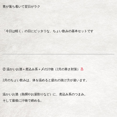
胃が落ち着いて翌日がラク
「今日は軽く」の日にピッタリな、ちょい飲みの基本セットです
② 温かいお酒＋煮込み系＋〆の汁物（2月の寒さ対策）
2月のちょい飲みは、体を温めると疲れの抜け方が違います。
温かいお酒（熱燗やお湯割りなど）に、煮込み系のつまみ。
そして最後に汁物で締める。